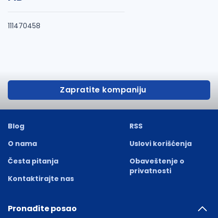
111470458
Zapratite kompaniju
Blog
RSS
O nama
Uslovi korišćenja
Česta pitanja
Obaveštenje o
privatnosti
Kontaktirajte nas
Pronađite posao