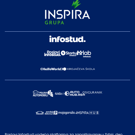
Poslovi Infostud vodeća platforma za zapošljavanje u Srbiji, deo