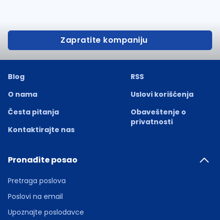
Zapratite kompaniju
Blog
RSS
O nama
Uslovi korišćenja
Česta pitanja
Obaveštenje o
privatnosti
Kontaktirajte nas
Pronađite posao
Pretraga poslova
Poslovi na email
Upoznajte poslodavce