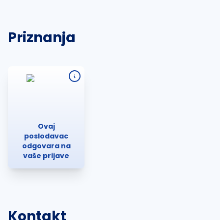
Priznanja
Ovaj
poslodavac
odgovara na
vaše prijave
Kontakt