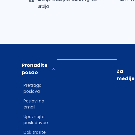
Srbija
Pronađite
Za
posao
medije
Pretraga
poslova
Poslovi na
email
Upoznajte
poslodavce
Dok tražite