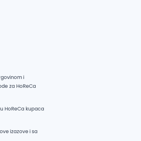
rgovinom i
vode za HoReCa
anju HoReCa kupaca
ove izazove i sa