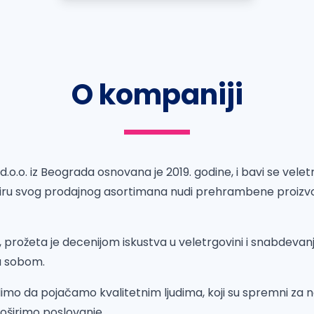
O kompaniji
o.o. iz Beograda osnovana je 2019. godine, i bavi se velet
kviru svog prodajnog asortimana nudi prehrambene proiz
, prožeta je decenijom iskustva u veletrgovini i snabdev
sa sobom.
limo da pojačamo kvalitetnim ljudima, koji su spremni za n
oširimo poslovanje.