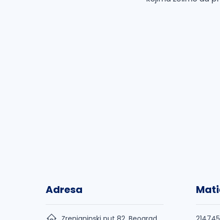
Adresa
Mati
Zrenjaninski put 82, Beograd,
21474