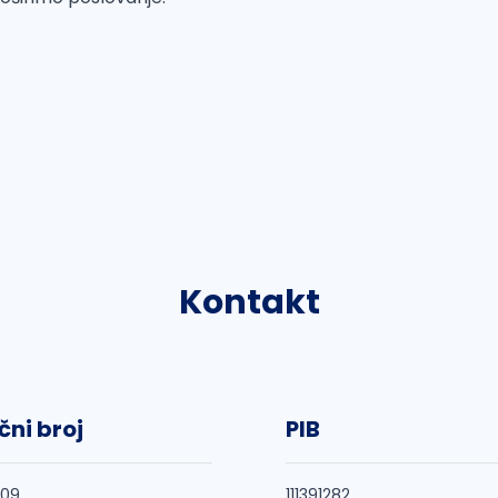
Kontakt
čni broj
PIB
509
111391282