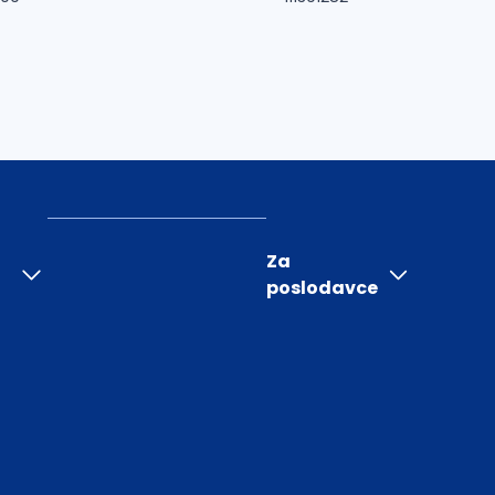
Za
poslodavce