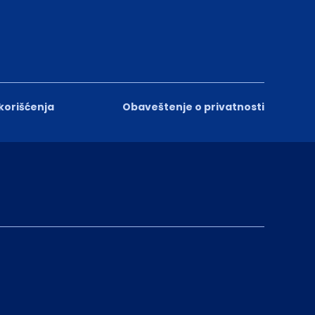
 korišćenja
Obaveštenje o privatnosti