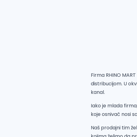
Firma RHINO MART d.
distribucijom. U o
kanal.
Iako je mlada firma
koje osnivač nosi 
Naš prodajni tim že
kojima želimo da pr