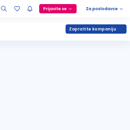
Prijavite se
Za poslodavce
Zapratite kompaniju