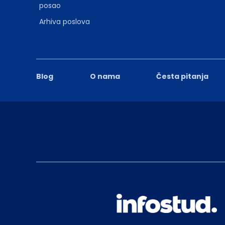
posao
Arhiva poslova
Blog
O nama
Česta pitanja