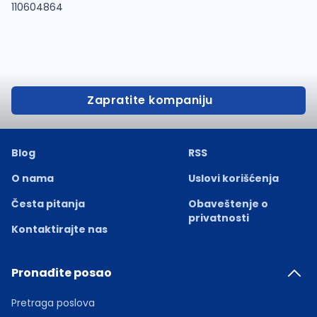
110604864
Zapratite kompaniju
Blog
RSS
O nama
Uslovi korišćenja
Česta pitanja
Obaveštenje o
privatnosti
Kontaktirajte nas
Pronađite posao
Pretraga poslova