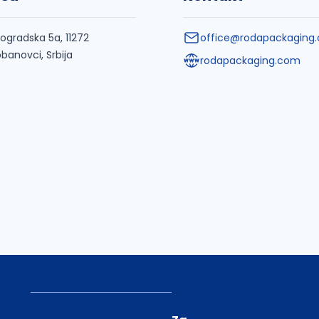
ogradska 5a, 11272
office@rodapackaging
banovci, Srbija
rodapackaging.com