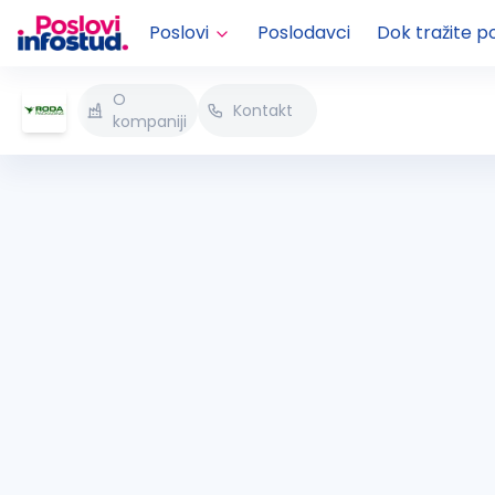
Poslovi
Poslodavci
Dok tražite p
O
Kontakt
kompaniji