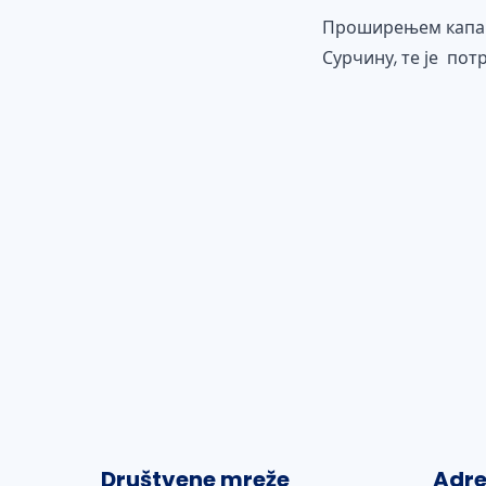
Проширењем капаци
Сурчину, те је пот
Društvene mreže
Adr