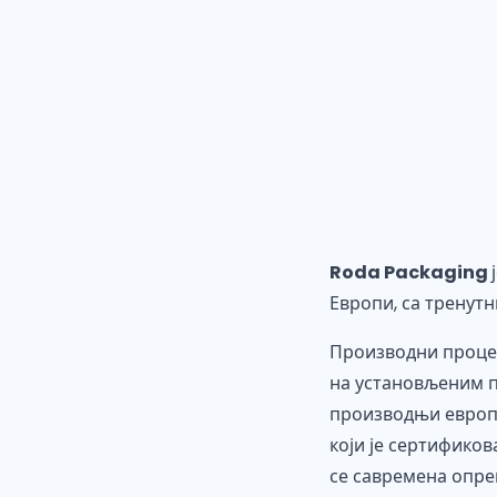
Roda Packaging
Европи, са тренут
Производни процес
на установљеним п
производњи европс
који је сертифико
се савремена опре