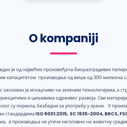
O kompaniji
један је од највећих произвођача биоразградивих папир
ним капацитетом производње од више од 300 милиона 
 заснован је искључиво на зеленим технологијама, а ст
ринципима и циљевима одрживог развоја. Сви материј
ког су порекла, безбедни за употребу у храни. У произ
ван стандардима
ISO 9001:2015, EC 1935-2004, BRCS, F
ма, а производња не утиче негативно на животну сред