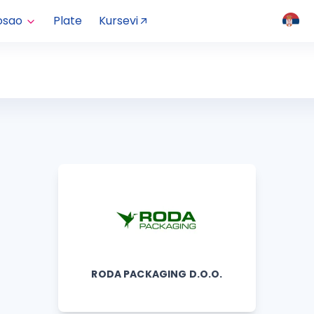
osao
Plate
Kursevi
RODA PACKAGING D.O.O.