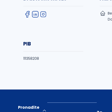
Be
Do
PIB
111358208
Pronađite