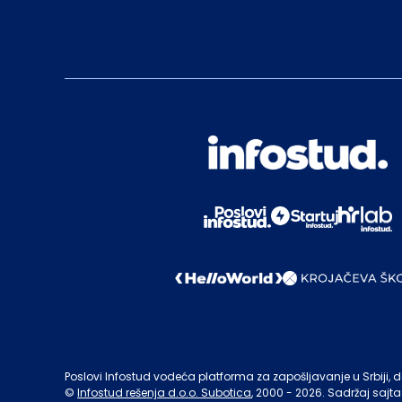
Poslovi Infostud vodeća platforma za zapošljavanje u Srbiji, de
©
Infostud rešenja d.o.o. Subotica
, 2000 -
2026
. Sadržaj sajta