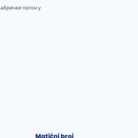
абрички погон у
Matični broj