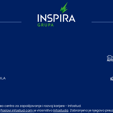
o centra za zapošljavanje i razvoj karijere - Infostud.
Poslovi.infostud.com
je vlasništvo
Infostuda
. Zabranjeno je njegovo preu