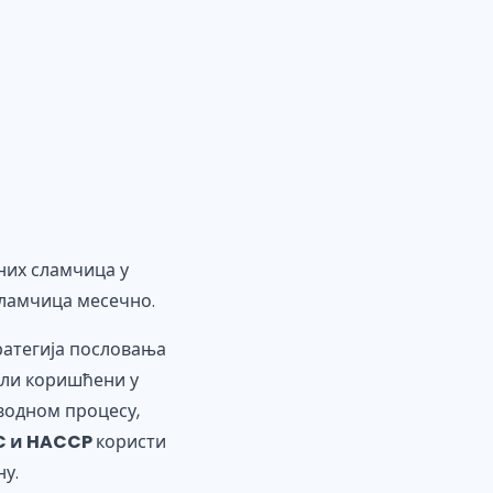
них сламчица у
сламчица месечно.
ратегија пословања
али коришћени у
водном процесу,
SC и HACCP
користи
ину.