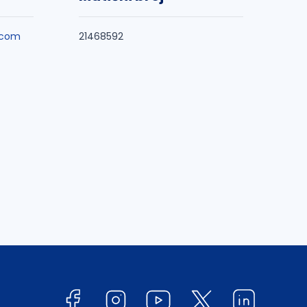
.com
21468592