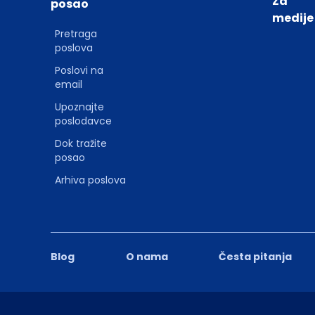
Za
posao
medije
Pretraga
poslova
Poslovi na
email
Upoznajte
poslodavce
Dok tražite
posao
Arhiva poslova
Blog
O nama
Česta pitanja