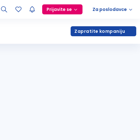
Prijavite se
Za poslodavce
Zapratite kompaniju