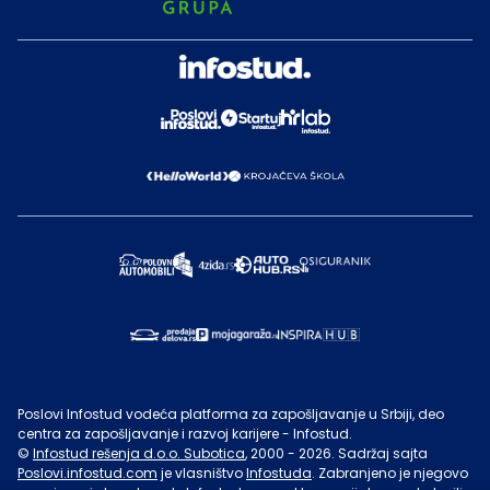
Poslovi Infostud vodeća platforma za zapošljavanje u Srbiji, deo
centra za zapošljavanje i razvoj karijere - Infostud.
©
Infostud rešenja d.o.o. Subotica
, 2000 -
2026
. Sadržaj sajta
Poslovi.infostud.com
je vlasništvo
Infostuda
. Zabranjeno je njegovo