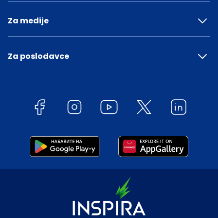
Za medije
Za poslodavce