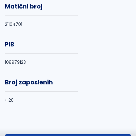
Matični broj
21104701
PIB
108979123
Broj zaposlenih
< 20