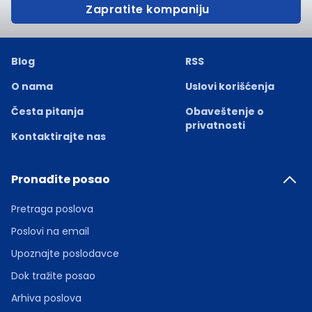
Zapratite kompaniju
Blog
RSS
O nama
Uslovi korišćenja
Česta pitanja
Obaveštenje o
privatnosti
Kontaktirajte nas
Pronađite posao
Pretraga poslova
Poslovi na email
Upoznajte poslodavce
Dok tražite posao
Arhiva poslova