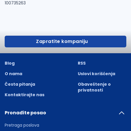
100735263
Zapratite kompaniju
Blog
RSS
O nama
Uslovi korišćenja
Česta pitanja
Obaveštenje o
privatnosti
Kontaktirajte nas
Pronađite posao
Pretraga poslova