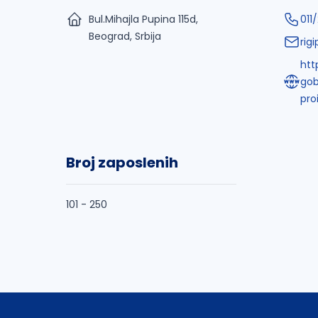
Bul.Mihajla Pupina 115d,
011
Beograd, Srbija
rig
htt
gob
pro
Broj zaposlenih
101 - 250