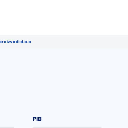
roizvodi d.o.o
PIB