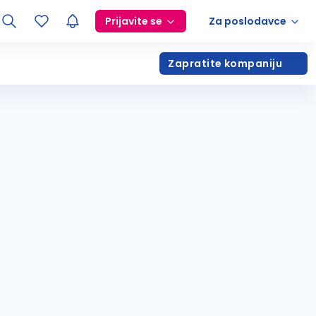
Prijavite se
Za poslodavce
Zapratite kompaniju