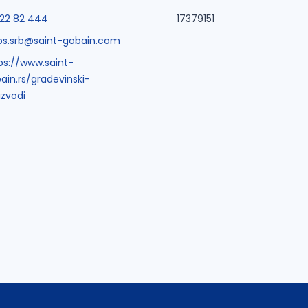
/22 82 444
17379151
ips.srb@saint-gobain.com
ps://www.saint-
ain.rs/gradevinski-
izvodi