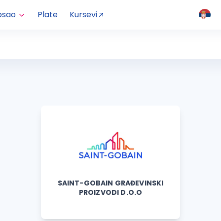
osao
Plate
Kursevi
SAINT-GOBAIN GRAĐEVINSKI
PROIZVODI D.O.O