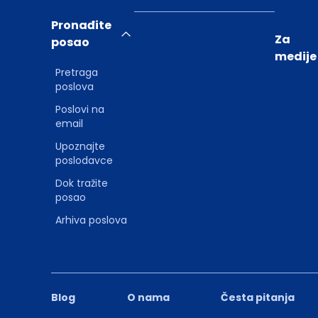
Pronađite
Za
posao
medije
Pretraga
poslova
Poslovi na
email
Upoznajte
poslodavce
Dok tražite
posao
Arhiva poslova
Blog
O nama
Česta pitanja