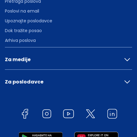
Pretraga poslova
Poslovi na email
Upoznajte poslodavce
Dok tražite posao
Arhiva poslova
Za medije
Za poslodavce