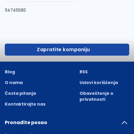
114745586
Zapratite kompaniju
Blog
RSS
O nama
Uslovi korišćenja
Česta pitanja
Obaveštenje o
privatnosti
Kontaktirajte nas
Pronađite posao