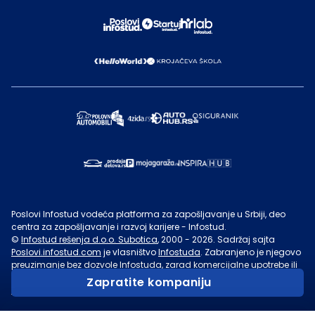
Poslovi Infostud vodeća platforma za zapošljavanje u Srbiji, deo
centra za zapošljavanje i razvoj karijere - Infostud.
©
Infostud rešenja d.o.o. Subotica
, 2000 -
2026
. Sadržaj sajta
Poslovi.infostud.com
je vlasništvo
Infostuda
. Zabranjeno je njegovo
preuzimanje bez dozvole
Infostuda
, zarad komercijalne upotrebe ili
u druge svrhe, osim za lične potrebe posetilaca sajta.
Uslovi
Zapratite kompaniju
korišćenja.