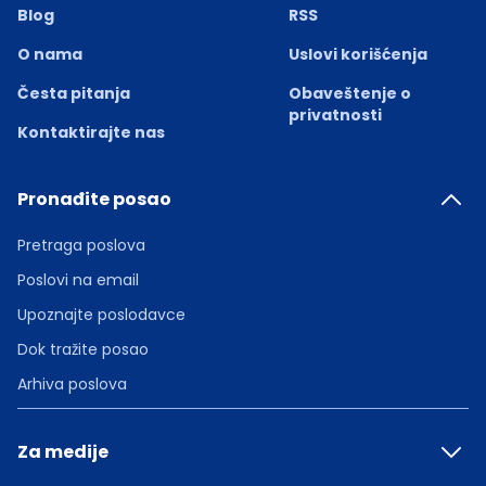
Blog
RSS
O nama
Uslovi korišćenja
Česta pitanja
Obaveštenje o
privatnosti
Kontaktirajte nas
Pronađite posao
Pretraga poslova
Poslovi na email
Upoznajte poslodavce
Dok tražite posao
Arhiva poslova
Za medije