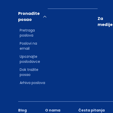
Pronađite
Za
posao
medije
Pretraga
poslova
Poslovi na
email
Upoznajte
poslodavce
Dok tražite
posao
Arhiva poslova
Blog
O nama
Česta pitanja