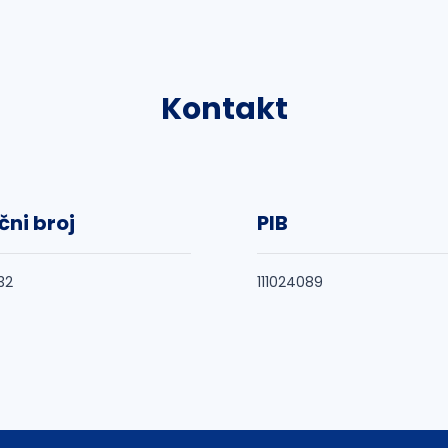
Kontakt
čni broj
PIB
32
111024089