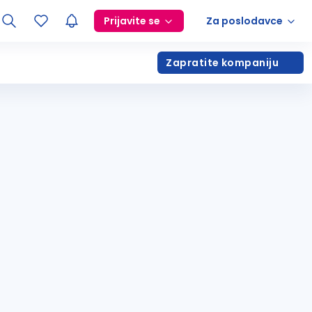
Prijavite se
Za poslodavce
Zapratite kompaniju