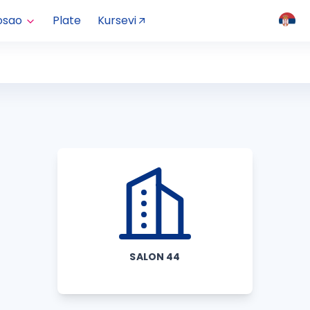
osao
Plate
Kursevi
SALON 44