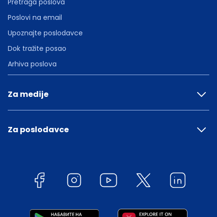
Pretraga poslova
Poslovi na email
Upoznajte poslodavce
Dok tražite posao
Arhiva poslova
Za medije
Za poslodavce