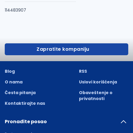
114483907
Zapratite kompaniju
Blog
RSS
O nama
Uslovi korišćenja
Česta pitanja
Obaveštenje o
privatnosti
Kontaktirajte nas
Pronađite posao