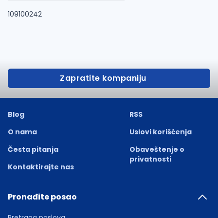
109100242
Zapratite kompaniju
Blog
RSS
O nama
Uslovi korišćenja
Česta pitanja
Obaveštenje o
privatnosti
Kontaktirajte nas
Pronađite posao
Pretraga poslova