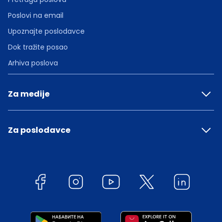
Poslovi na email
Upoznajte poslodavce
Dok tražite posao
Arhiva poslova
Za medije
Za poslodavce