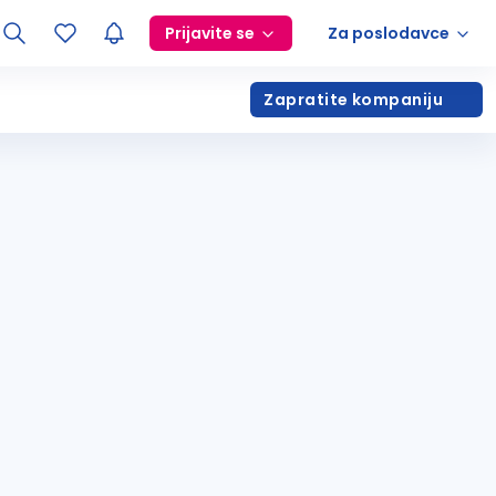
Prijavite se
Za poslodavce
Zapratite kompaniju