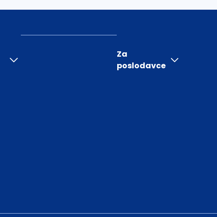
Za
poslodavce