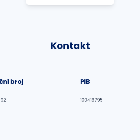
Kontakt
čni broj
PIB
792
100418795