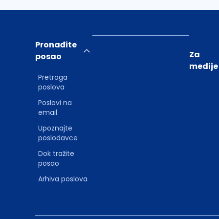
Pronađite
Za
posao
medije
Pretraga
poslova
Poslovi na
email
Upoznajte
poslodavce
Dok tražite
posao
Arhiva poslova