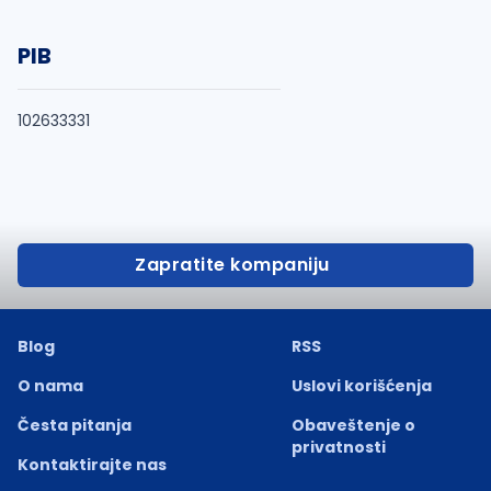
PIB
102633331
Zapratite kompaniju
Blog
RSS
O nama
Uslovi korišćenja
Česta pitanja
Obaveštenje o
privatnosti
Kontaktirajte nas