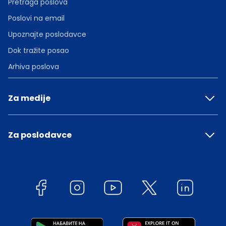
Pretraga poslova
Poslovi na email
Upoznajte poslodavce
Dok tražite posao
Arhiva poslova
Za medije
Za poslodavce