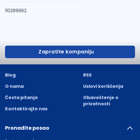
110289962
Zapratite kompaniju
Blog
RSS
O nama
Uslovi korišćenja
Česta pitanja
Obaveštenje o
privatnosti
Kontaktirajte nas
Pronađite posao