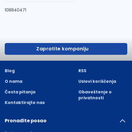
108840471
Zapratite kompaniju
Blog
RSS
O nama
Uslovi korišćenja
Česta pitanja
Obaveštenje o
privatnosti
Kontaktirajte nas
Pronađite posao