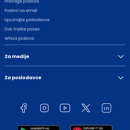
Pretraga poslova
Poslovi na email
Upoznajte poslodavce
Dok tražite posao
Arhiva poslova
Za medije
Za poslodavce