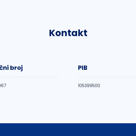
Kontakt
čni broj
PIB
067
105399500