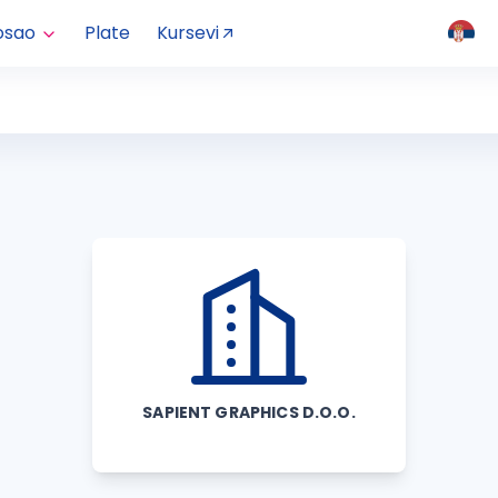
osao
Plate
Kursevi
SAPIENT GRAPHICS D.O.O.