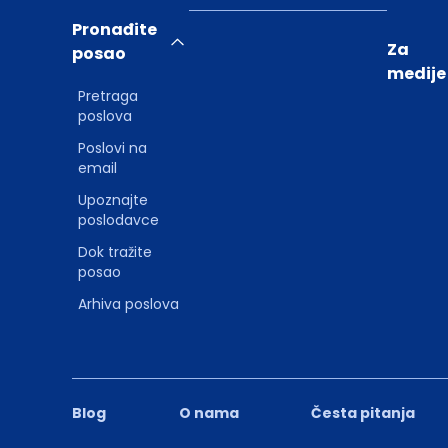
Pronađite
Za
posao
medije
Pretraga
poslova
Poslovi na
email
Upoznajte
poslodavce
Dok tražite
posao
Arhiva poslova
Blog
O nama
Česta pitanja