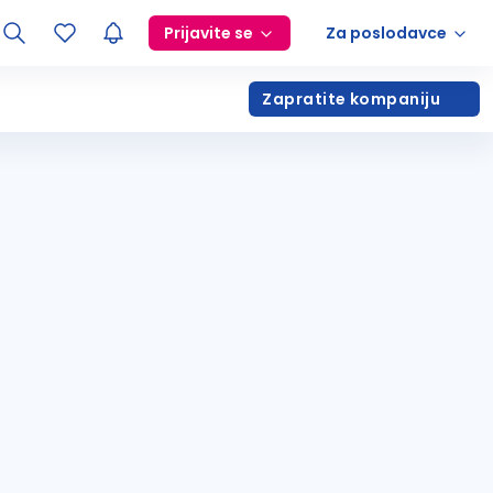
Prijavite se
Za poslodavce
Zapratite kompaniju