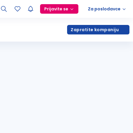
Prijavite se
Za poslodavce
Zapratite kompaniju