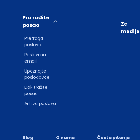
Pronađite
Za
posao
medije
Pretraga
poslova
Poslovi na
email
Upoznajte
poslodavce
Dok tražite
posao
Arhiva poslova
Blog
O nama
Česta pitanja