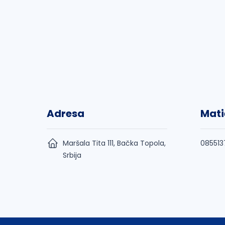
Adresa
Mati
Maršala Tita 111, Bačka Topola,
085513
Srbija