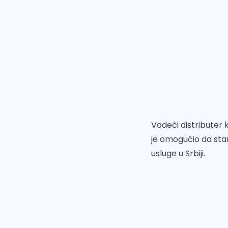
Vodeći distributer k
je omogućio da sta
usluge u Srbiji.