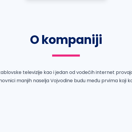
O kompaniji
ablovske televizije kao i jedan od vodećih internet provajd
novnici manjih naselja Vojvodine budu među prvima koji 