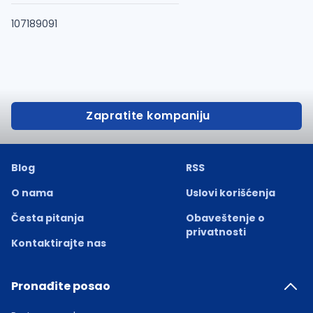
107189091
Zapratite kompaniju
Blog
RSS
O nama
Uslovi korišćenja
Česta pitanja
Obaveštenje o
privatnosti
Kontaktirajte nas
Pronađite posao