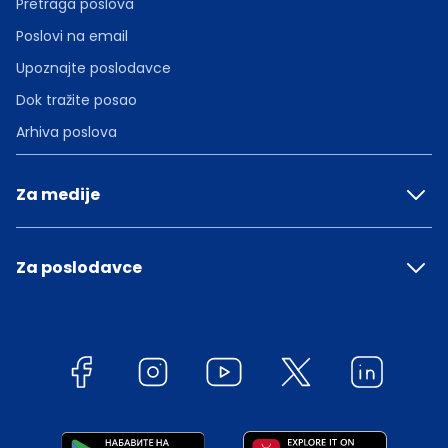
Pretraga poslova
Poslovi na email
Upoznajte poslodavce
Dok tražite posao
Arhiva poslova
Za medije
Za poslodavce