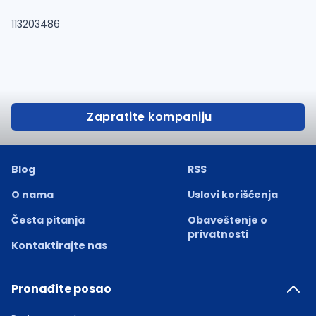
113203486
Zapratite kompaniju
Blog
RSS
O nama
Uslovi korišćenja
Česta pitanja
Obaveštenje o
privatnosti
Kontaktirajte nas
Pronađite posao