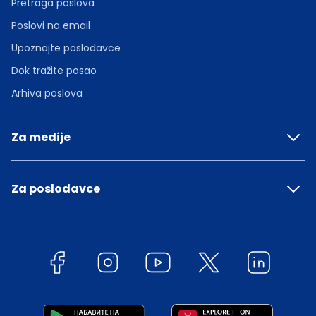
Pretraga poslova
Poslovi na email
Upoznajte poslodavce
Dok tražite posao
Arhiva poslova
Za medije
Za poslodavce