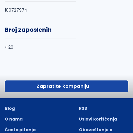
100727974
Broj zaposlenih
< 20
Zapratite kompaniju
Blog
RSS
O nama
Uslovi korišćenja
Česta pitanja
Obaveštenje o