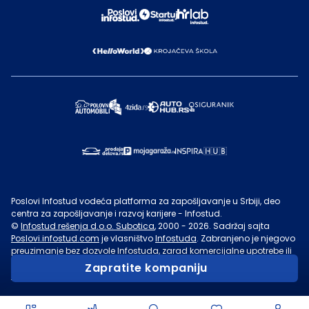
Poslovi Infostud vodeća platforma za zapošljavanje u Srbiji, deo
centra za zapošljavanje i razvoj karijere - Infostud.
©
Infostud rešenja d.o.o. Subotica
, 2000 -
2026
. Sadržaj sajta
Poslovi.infostud.com
je vlasništvo
Infostuda
. Zabranjeno je njegovo
preuzimanje bez dozvole
Infostuda
, zarad komercijalne upotrebe ili
u druge svrhe, osim za lične potrebe posetilaca sajta.
Uslovi
Zapratite kompaniju
korišćenja.