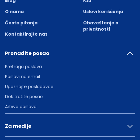
Blog
RSS
O nama
Uslovi korišćenja
Česta pitanja
Obaveštenje o
privatnosti
Kontaktirajte nas
Pronađite posao
Pretraga poslova
Poslovi na email
Upoznajte poslodavce
Dok tražite posao
Arhiva poslova
Za medije