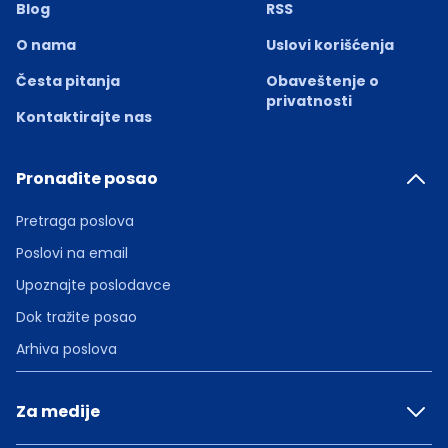
Blog
RSS
O nama
Uslovi korišćenja
Česta pitanja
Obaveštenje o
privatnosti
Kontaktirajte nas
Pronađite posao
Pretraga poslova
Poslovi na email
Upoznajte poslodavce
Dok tražite posao
Arhiva poslova
Za medije