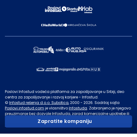
Poslovi Infostud vodeća platforma za zapošljavanje u Srbiji, deo
centra za zapošljavanje i razvoj karijere - Infostud.
©
Infostud rešenja d.o.o. Subotica
, 2000 -
2026
. Sadržaj sajta
Poslovi.infostud.com
je vlasništvo
Infostuda
. Zabranjeno je njegovo
preuzimanje bez dozvole
Infostuda
, zarad komercijalne upotrebe ili
u druge svrhe, osim za lične potrebe posetilaca sajta.
Uslovi
Zapratite kompaniju
korišćenja.