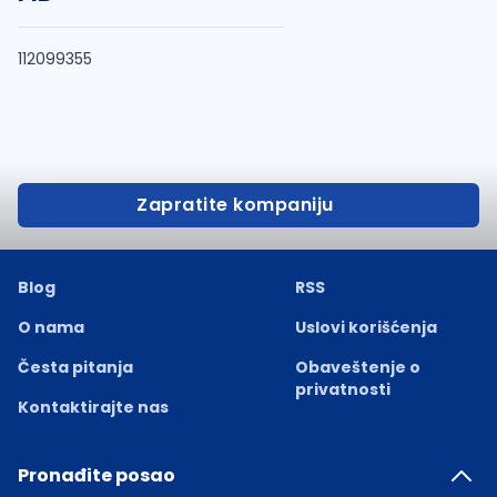
112099355
Zapratite kompaniju
Blog
RSS
O nama
Uslovi korišćenja
Česta pitanja
Obaveštenje o
privatnosti
Kontaktirajte nas
Pronađite posao