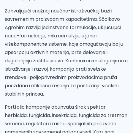
Zahvaljujući snažnoj naučno-istraživačkoj bazi i
savremenim proizvodnim kapacitetima, Ščolkovo
Agrohim razvija jedinstvene formulacije, uključujući
nano-formulacije, mikroemulzije, uljane i
višekomponentne sisteme, koje omogućavaju bolju
apsorpciju aktivnih materija, brže delovanje i
dugotrajniju zaštitu useva. Kontinuiranim ulaganjima u
istraživanje i razvoj, kompanija prati svetske
trendove i poljoprivrednim proizvođačima pruža
pouzdana i efikasna rešenja za postizanje visokih i
stabilnih prinosa.
Portfolio kompanije obuhvata širok spektar
herbicida, fungicida, insekticida, fungicida za tretman
semena, regulatora rasta i specijalnih proizvoda
namenjenih savremenoj poljoprivredi. Kroz spoj