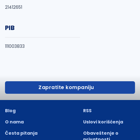
21412651
PIB
111003833
Zapratite kompaniju
Blog
RSS
O nama
Uslovi korišćenja
Česta pitanja
Obaveštenje o
privatnosti