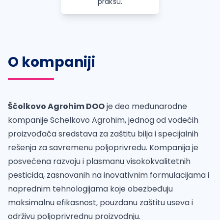
praksu.
O kompaniji
Ščolkovo Agrohim DOO
je deo međunarodne
kompanije Schelkovo Agrohim, jednog od vodećih
proizvođača sredstava za zaštitu bilja i specijalnih
rešenja za savremenu poljoprivredu. Kompanija je
posvećena razvoju i plasmanu visokokvalitetnih
pesticida, zasnovanih na inovativnim formulacijama i
naprednim tehnologijama koje obezbeđuju
maksimalnu efikasnost, pouzdanu zaštitu useva i
održivu poljoprivrednu proizvodnju.