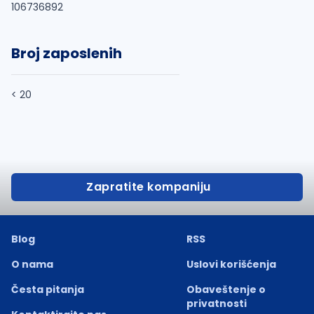
106736892
Broj zaposlenih
< 20
Zapratite kompaniju
Blog
RSS
O nama
Uslovi korišćenja
Česta pitanja
Obaveštenje o
privatnosti