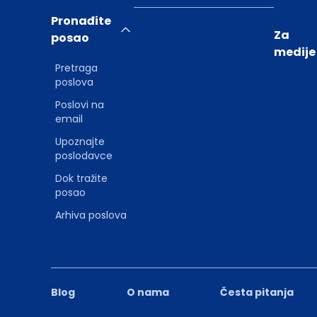
Pronađite
Za
posao
medije
Pretraga
poslova
Poslovi na
email
Upoznajte
poslodavce
Dok tražite
posao
Arhiva poslova
Blog
O nama
Česta pitanja