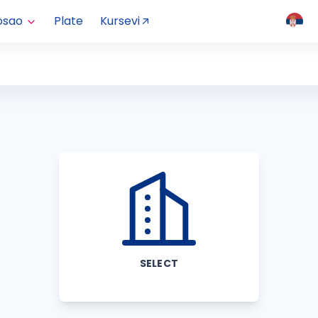
osao
Plate
Kursevi
SELECT