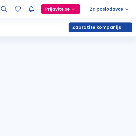
Prijavite se
Za poslodavce
Zapratite kompaniju