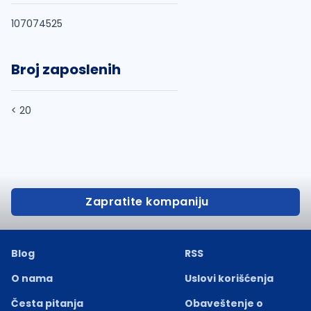
107074525
Broj zaposlenih
< 20
Zapratite kompaniju
Blog
RSS
O nama
Uslovi korišćenja
Česta pitanja
Obaveštenje o