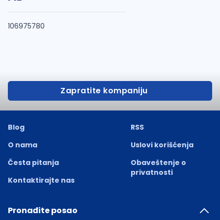
106975780
Zapratite kompaniju
Blog
RSS
O nama
Uslovi korišćenja
Česta pitanja
Obaveštenje o
privatnosti
Kontaktirajte nas
Pronađite posao