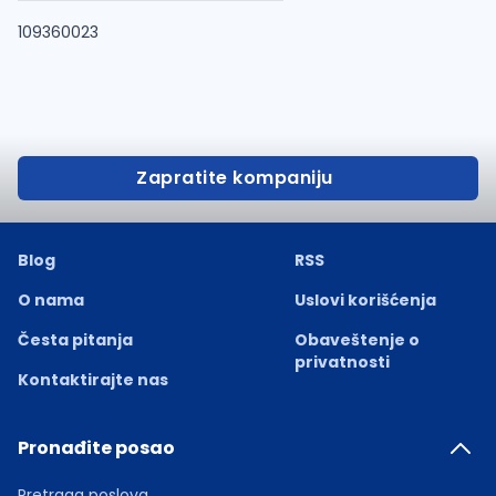
109360023
Zapratite kompaniju
Blog
RSS
O nama
Uslovi korišćenja
Česta pitanja
Obaveštenje o
privatnosti
Kontaktirajte nas
Pronađite posao
Pretraga poslova