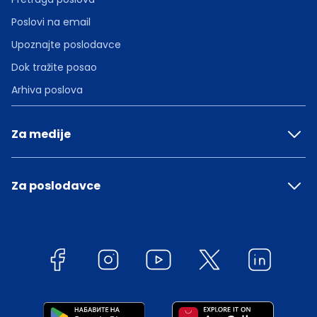
Poslovi na email
Upoznajte poslodavce
Dok tražite posao
Arhiva poslova
Za medije
Za poslodavce