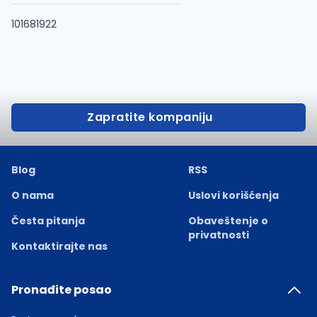
101681922
Zapratite kompaniju
Blog
RSS
O nama
Uslovi korišćenja
Česta pitanja
Obaveštenje o
privatnosti
Kontaktirajte nas
Pronađite posao