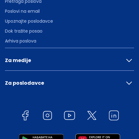
Pretraga poslova
Poslovi na email
Upoznajte poslodavce
Dok tražite posao
Arhiva poslova
Za medije
Za poslodavce