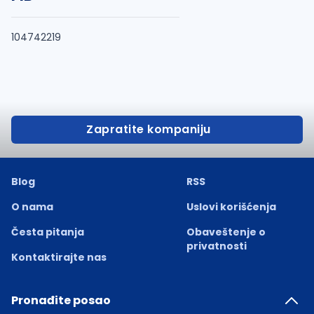
104742219
Zapratite kompaniju
Blog
RSS
O nama
Uslovi korišćenja
Česta pitanja
Obaveštenje o
privatnosti
Kontaktirajte nas
Pronađite posao