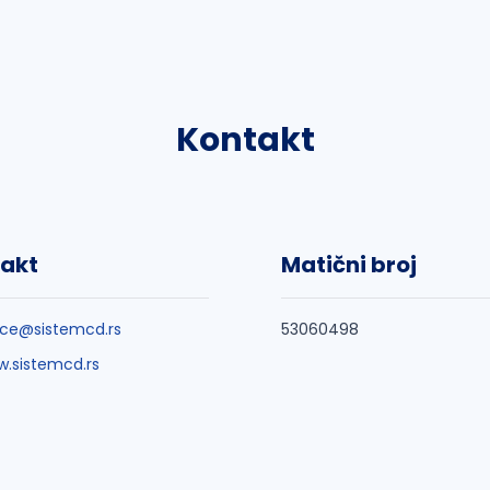
Kontakt
akt
Matični broj
ice@sistemcd.rs
53060498
.sistemcd.rs