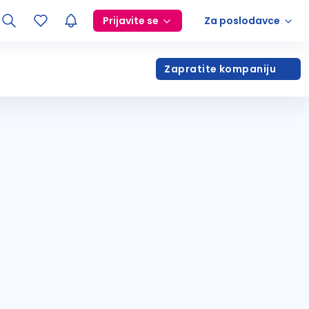
Prijavite se
Za poslodavce
Zapratite kompaniju