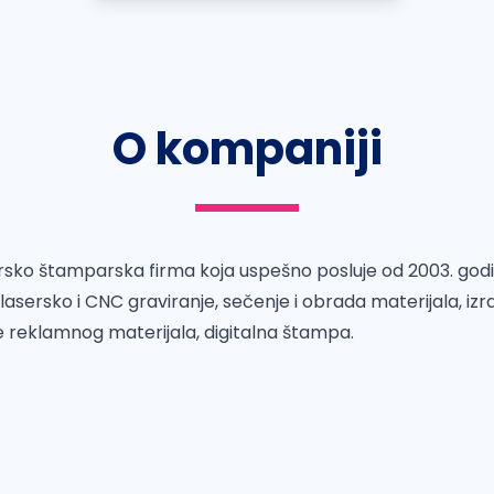
O kompaniji
rsko štamparska firma koja uspešno posluje od 2003. go
 lasersko i CNC graviranje, sečenje i obrada materijala, iz
je reklamnog materijala, digitalna štampa.