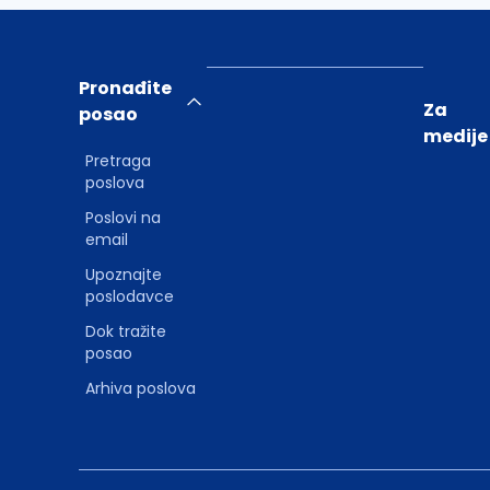
Pronađite
Za
posao
medije
Pretraga
poslova
Poslovi na
email
Upoznajte
poslodavce
Dok tražite
posao
Arhiva poslova