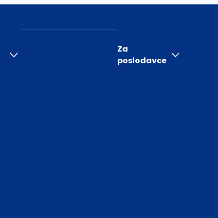
Za
poslodavce