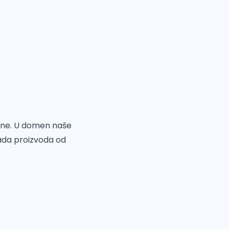
dine. U domen naše
rada proizvoda od