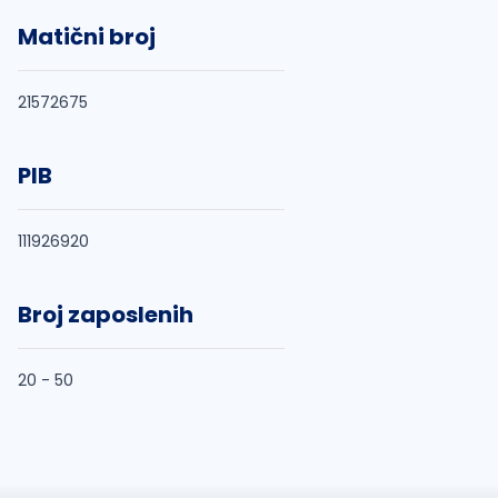
Matični broj
21572675
PIB
111926920
Broj zaposlenih
20 - 50