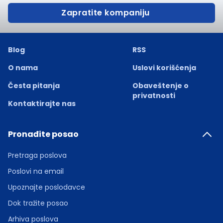
Zapratite kompaniju
Blog
RSS
O nama
Uslovi korišćenja
Česta pitanja
Obaveštenje o
privatnosti
Kontaktirajte nas
Pronađite posao
Pretraga poslova
Poslovi na email
Upoznajte poslodavce
Dok tražite posao
Arhiva poslova