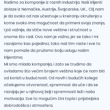
Radimo za kompanije iz raznih industrija. Naši klijenti
dolaze iz Nemačke, Austrije, Švajcarske, UK... Cilj nam
je da svako od nas učestvuje u kreiranju okruženja u
kome svako ima mogućnost da primeni svoja znanja,
i još važnije, da stiče nove veštine i stručnost u
onome što radi. Ovo nam je važno, jer se tako i mi
razvijamo kao pojedinci, tako naš tim raste i sve to
nam pomaže da pružamo bolju uslugu našim
klijentima.
Mi smo mlada kompanija, i zato se trudimo da
ovladamo što većim brojem veština koje će nam biti
od koristi u budućnosti. Od novih i budućih kolega
očekujemo otvorenost, spremnost da uče i da se
razvijaju jer u njihovoj želji i spremnosti leži i naša
motivacija. Sve to mogućim čini topla i prijateljska
dobrodošlica i atmosfera.