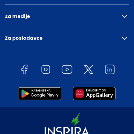
Za medije
Za poslodavce