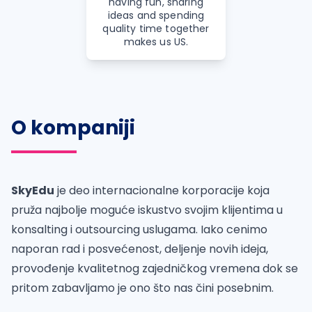
having fun, sharing
ideas and spending
quality time together
makes us US.
O kompaniji
SkyEdu
je deo internacionalne korporacije koja
pruža najbolje moguće iskustvo svojim klijentima u
konsalting i outsourcing uslugama. Iako cenimo
naporan rad i posvećenost, deljenje novih ideja,
provođenje kvalitetnog zajedničkog vremena dok se
pritom zabavljamo je ono što nas čini posebnim.