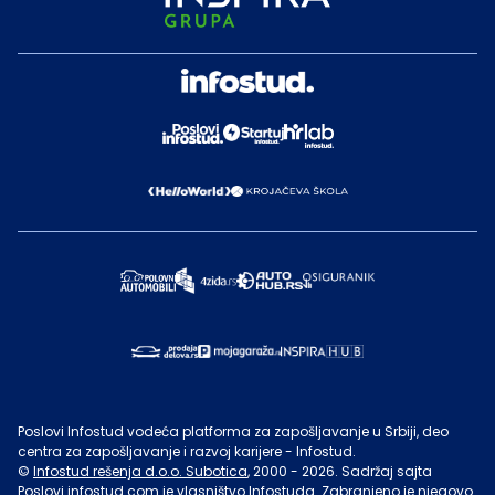
Poslovi Infostud vodeća platforma za zapošljavanje u Srbiji, deo
centra za zapošljavanje i razvoj karijere - Infostud.
©
Infostud rešenja d.o.o. Subotica
, 2000 -
2026
. Sadržaj sajta
Poslovi.infostud.com
je vlasništvo
Infostuda
. Zabranjeno je njegovo