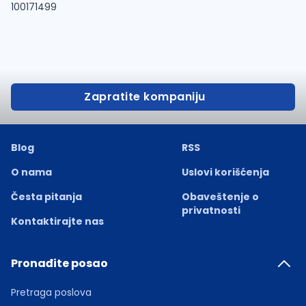
100171499
Zapratite kompaniju
Blog
RSS
O nama
Uslovi korišćenja
Česta pitanja
Obaveštenje o
privatnosti
Kontaktirajte nas
Pronađite posao
Pretraga poslova