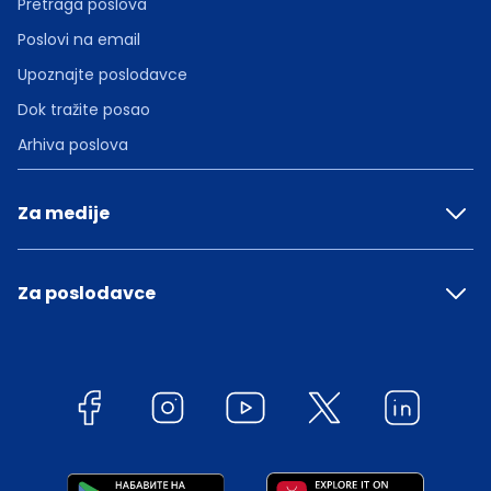
Pretraga poslova
Poslovi na email
Upoznajte poslodavce
Dok tražite posao
Arhiva poslova
Za medije
Za poslodavce