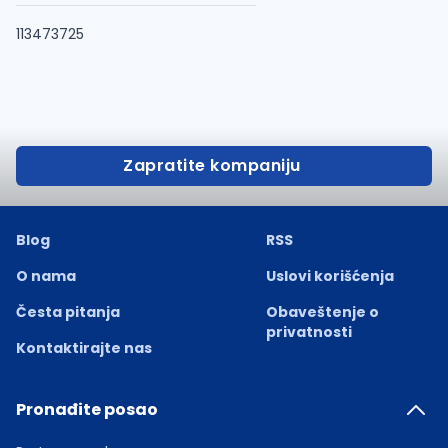
113473725
Zapratite kompaniju
Blog
RSS
O nama
Uslovi korišćenja
Česta pitanja
Obaveštenje o
privatnosti
Kontaktirajte nas
Pronađite posao