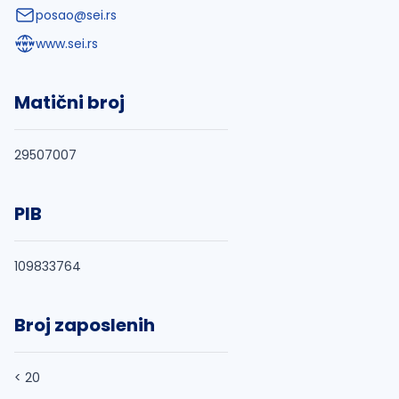
posao@sei.rs
www.sei.rs
Matični broj
29507007
PIB
109833764
Broj zaposlenih
< 20