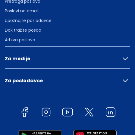
Pretraga poslova
Poslovi na email
Upoznajte poslodavce
Dok tražite posao
Arhiva poslova
Za medije
Za poslodavce