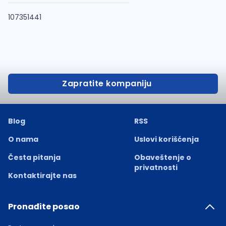
107351441
Zapratite kompaniju
Blog
RSS
O nama
Uslovi korišćenja
Česta pitanja
Obaveštenje o
privatnosti
Kontaktirajte nas
Pronađite posao