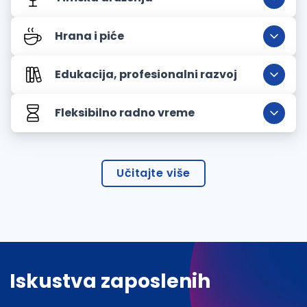
Hrana i piće
Edukacija, profesionalni razvoj
Fleksibilno radno vreme
Učitajte više
Iskustva zaposlenih