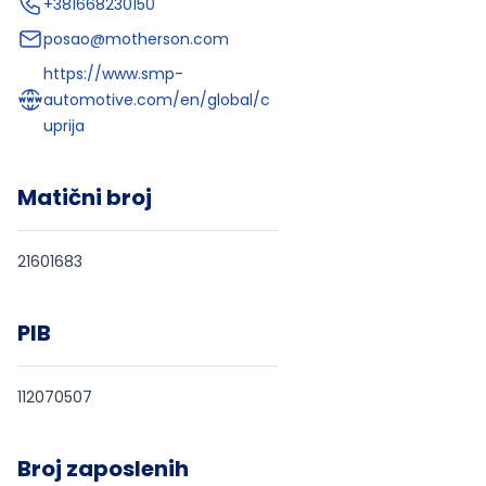
+381668230150
posao@motherson.com
https://www.smp-
automotive.com/en/global/c
uprija
Matični broj
21601683
PIB
112070507
Broj zaposlenih