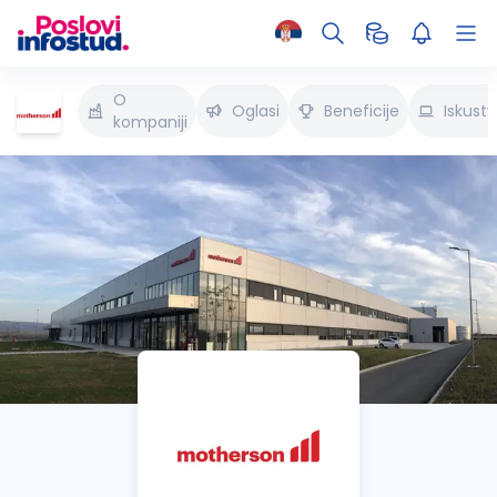
O
Oglasi
Beneficije
Iskust
kompaniji