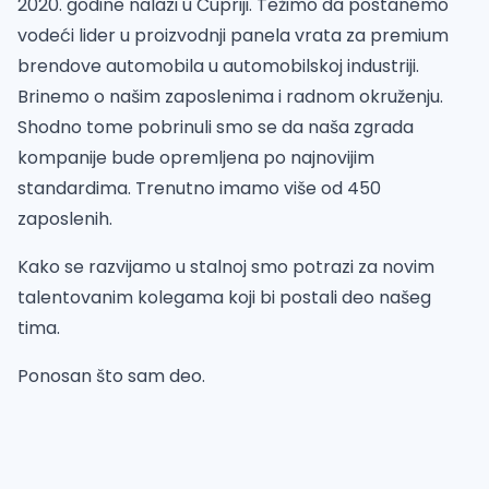
2020. godine nalazi u Ćupriji. Težimo da postanemo
vodeći lider u proizvodnji panela vrata za premium
brendove automobila u automobilskoj industriji.
Brinemo o našim zaposlenima i radnom okruženju.
Shodno tome pobrinuli smo se da naša zgrada
kompanije bude opremljena po najnovijim
standardima. Trenutno imamo više od 450
zaposlenih.
Kako se razvijamo u stalnoj smo potrazi za novim
talentovanim kolegama koji bi postali deo našeg
tima.
Ponosan što sam deo.