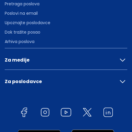
Pretraga poslova
Poslovi na email
Upoznajte poslodavce
Dok tražite posao
Arhiva poslova
Za medije
Za poslodavce