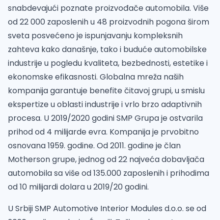
snabdevajući poznate proizvođače automobila. Više
od 22 000 zaposlenih u 48 proizvodnih pogona širom
sveta posvećeno je ispunjavanju kompleksnih
zahteva kako današnje, tako i buduće automobilske
industrije u pogledu kvaliteta, bezbednosti, estetike i
ekonomske efikasnosti. Globalna mreža naših
kompanija garantuje benefite čitavoj grupi, u smislu
ekspertize u oblasti industrije i vrlo brzo adaptivnih
procesa. U 2019/2020 godini SMP Grupa je ostvarila
prihod od 4 milijarde evra. Kompanija je prvobitno
osnovana 1959. godine. Od 2011. godine je član
Motherson grupe, jednog od 22 najveća dobavljača
automobila sa više od 135.000 zaposlenih i prihodima
od 10 milijardi dolara u 2019/20 godini.
U Srbiji SMP Automotive Interior Modules d.o.o. se od