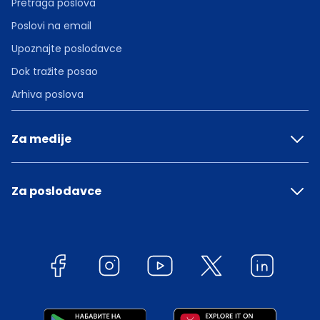
Pretraga poslova
Poslovi na email
Upoznajte poslodavce
Dok tražite posao
Arhiva poslova
Za medije
Za poslodavce