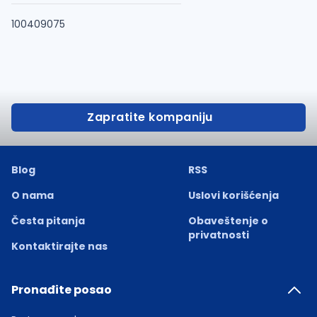
100409075
Zapratite kompaniju
Blog
RSS
O nama
Uslovi korišćenja
Česta pitanja
Obaveštenje o
privatnosti
Kontaktirajte nas
Pronađite posao