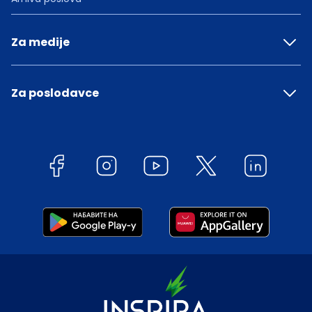
Za medije
Za poslodavce