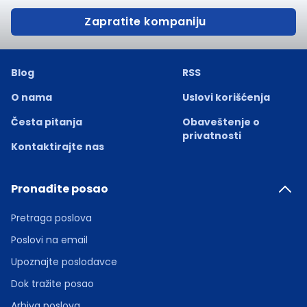
Zapratite kompaniju
Blog
RSS
O nama
Uslovi korišćenja
Česta pitanja
Obaveštenje o
privatnosti
Kontaktirajte nas
Pronađite posao
Pretraga poslova
Poslovi na email
Upoznajte poslodavce
Dok tražite posao
Arhiva poslova