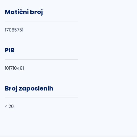
Matični broj
17085751
PIB
101710481
Broj zaposlenih
< 20