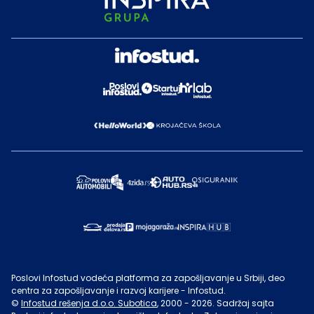
Poslovi Infostud vodeća platforma za zapošljavanje u Srbiji, deo
centra za zapošljavanje i razvoj karijere - Infostud.
©
Infostud rešenja d.o.o. Subotica
, 2000 -
2026
. Sadržaj sajta