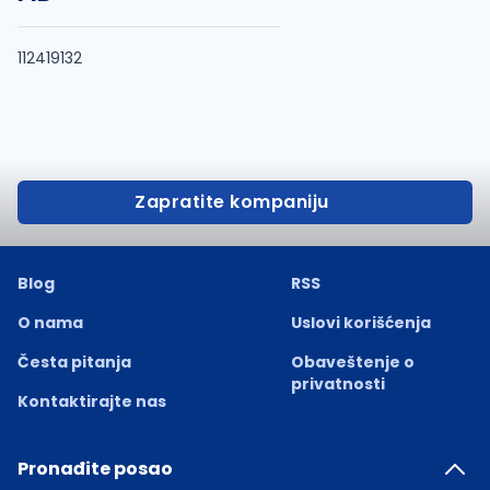
112419132
Zapratite kompaniju
Blog
RSS
O nama
Uslovi korišćenja
Česta pitanja
Obaveštenje o
privatnosti
Kontaktirajte nas
Pronađite posao