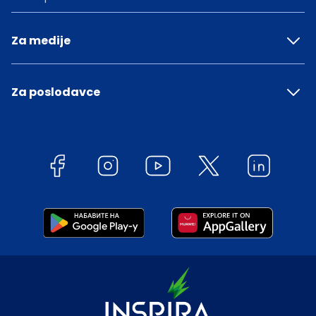
Za medije
Za poslodavce