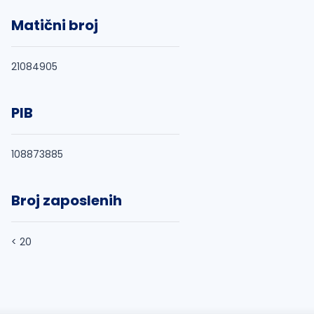
Matični broj
21084905
PIB
108873885
Broj zaposlenih
< 20