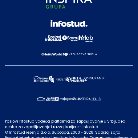
Poslovi Infostud vodeća platforma za zapošljavanje u Srbiji, deo
centra za zapošljavanje i razvoj karijere - Infostud.
©
Infostud rešenja d.o.o. Subotica
, 2000 -
2026
. Sadržaj sajta
Poslovi.infostud.com
je vlasništvo
Infostuda
. Zabranjeno je njegovo