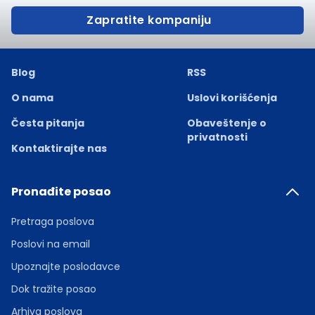
Zapratite kompaniju
Blog
RSS
O nama
Uslovi korišćenja
Česta pitanja
Obaveštenje o
privatnosti
Kontaktirajte nas
Pronađite posao
Pretraga poslova
Poslovi na email
Upoznajte poslodavce
Dok tražite posao
Arhiva poslova