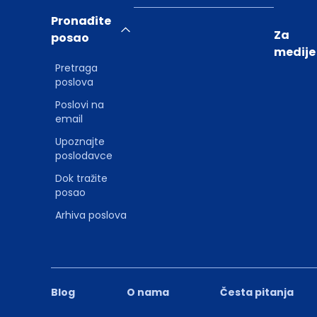
Pronađite
Za
posao
medije
Pretraga
poslova
Poslovi na
email
Upoznajte
poslodavce
Dok tražite
posao
Arhiva poslova
Blog
O nama
Česta pitanja