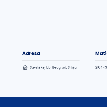
Adresa
Mati
Savski kej bb, Beograd, Srbija
21644