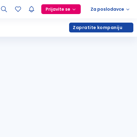
Prijavite se
Za poslodavce
Zapratite kompaniju