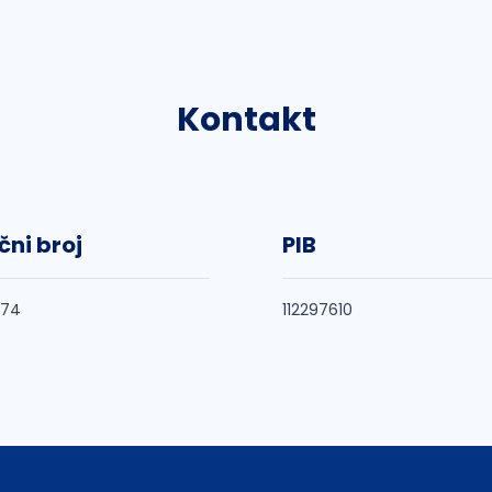
Kontakt
čni broj
PIB
374
112297610