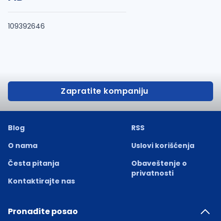
109392646
Zapratite kompaniju
Blog
RSS
O nama
Uslovi korišćenja
Česta pitanja
Obaveštenje o
privatnosti
Kontaktirajte nas
Pronađite posao