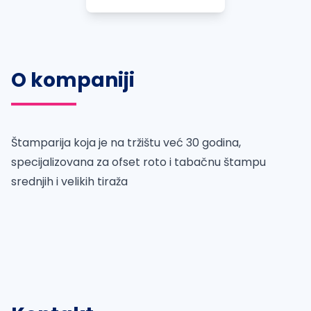
O kompaniji
Štamparija koja je na tržištu već 30 godina,
specijalizovana za ofset roto i tabačnu štampu
srednjih i velikih tiraža