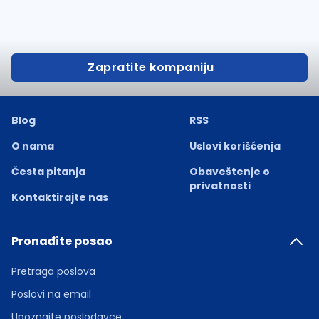
Zapratite kompaniju
Blog
RSS
O nama
Uslovi korišćenja
Česta pitanja
Obaveštenje o
privatnosti
Kontaktirajte nas
Pronađite posao
Pretraga poslova
Poslovi na email
Upoznajte poslodavce