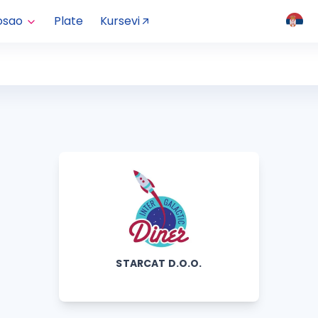
osao
Plate
Kursevi
STARCAT D.O.O.