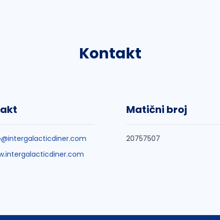
Kontakt
akt
Matični broj
o@intergalacticdiner.com
20757507
.intergalacticdiner.com