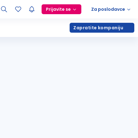
Prijavite se
Za poslodavce
Zapratite kompaniju