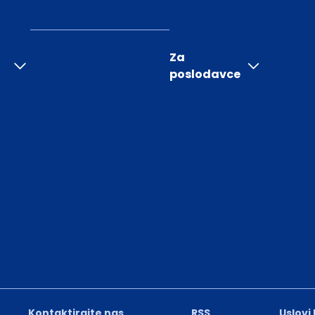
Za
poslodavce
Kontaktirajte nas
RSS
Uslovi