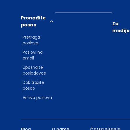
Pronađite
Za
posao
medije
Pretraga
poslova
Poslovi na
email
Upoznajte
poslodavce
Dok tražite
posao
Arhiva poslova
Blog
O nama
Česta pitanja