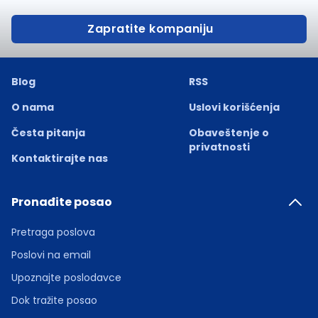
Zapratite kompaniju
Blog
RSS
O nama
Uslovi korišćenja
Česta pitanja
Obaveštenje o
privatnosti
Kontaktirajte nas
Pronađite posao
Pretraga poslova
Poslovi na email
Upoznajte poslodavce
Dok tražite posao