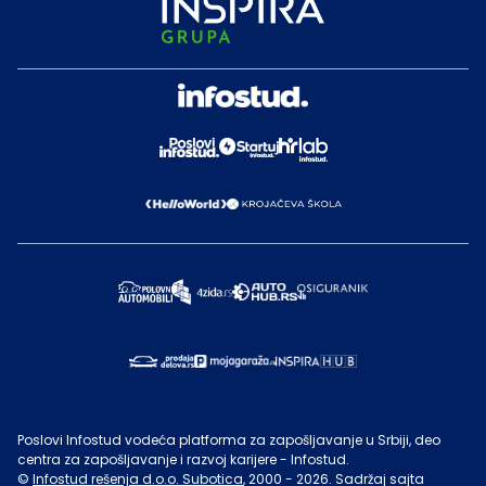
Poslovi Infostud vodeća platforma za zapošljavanje u Srbiji, deo
centra za zapošljavanje i razvoj karijere - Infostud.
©
Infostud rešenja d.o.o. Subotica
, 2000 -
2026
. Sadržaj sajta