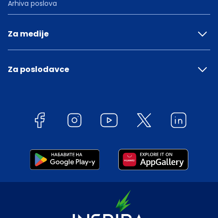
Arhiva poslova
Za medije
Za poslodavce