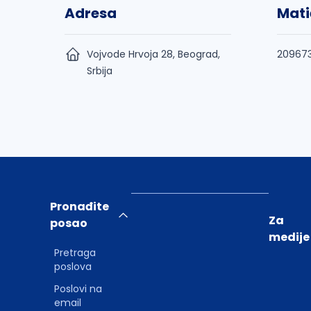
Adresa
Mati
Vojvode Hrvoja 28, Beograd,
20967
Srbija
Pronađite
Za
posao
medije
Pretraga
poslova
Poslovi na
email