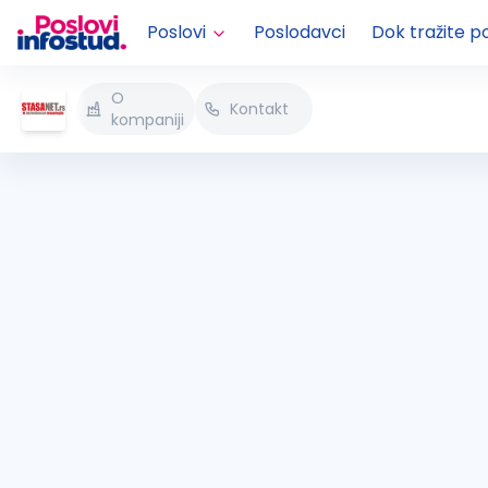
Poslovi
Poslodavci
Dok tražite p
O
Kontakt
kompaniji