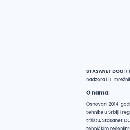
STASANET DOO
iz
nadzora i IT mrežni
O nama:
Osnovani 2014. god
tehnike u Srbiji i 
tržištu, Stasanet D
tehničkim rešenjim