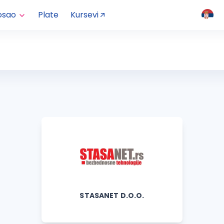
osao
Plate
Kursevi
STASANET D.O.O.