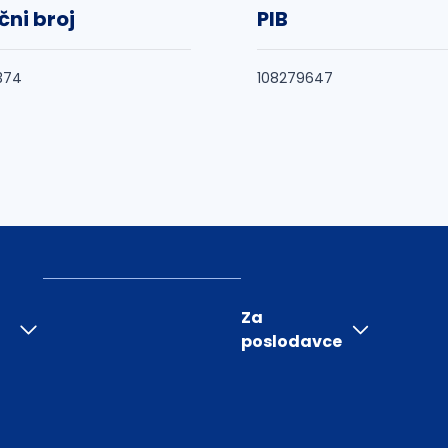
čni broj
PIB
374
108279647
Za
poslodavce